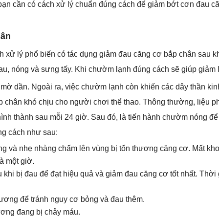
ì bạn cần có cách xử lý chuẩn đúng cách để giảm bớt cơn đau c
hân
xử lý phổ biến có tác dụng giảm đau căng cơ bắp chân sau kh
 đau, nóng và sưng tấy. Khi chườm lạnh đúng cách sẽ giúp giảm
mờ dần. Ngoài ra, việc chườm lạnh còn khiến các dây thần kin
 chân khó chịu cho người chơi thể thao. Thông thường, liệu p
ình thành sau mỗi 24 giờ. Sau đó, là tiến hành chườm nóng để
ng cách như sau:
g và nhẹ nhàng chấm lên vùng bị tổn thương căng cơ. Mất kh
à một giờ.
 khi bị đau để đạt hiệu quả và giảm đau căng cơ tốt nhất. Thời 
hương để tránh nguy cơ bỏng và đau thêm.
ơng đang bị chảy máu.