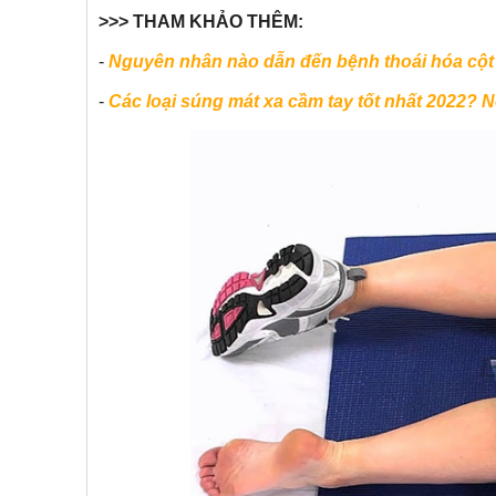
>>> THAM KHẢO THÊM:
-
Nguyên nhân nào dẫn đến bệnh thoái hóa cột
-
Các loại súng mát xa cầm tay tốt nhất 2022? N