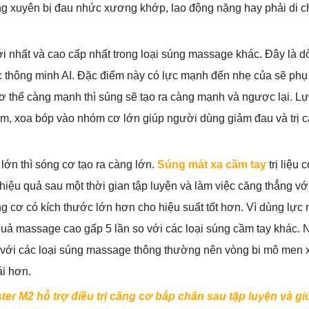
g xuyên bị đau nhức xương khớp, lao động nặng hay phải di 
 nhất và cao cấp nhất trong loại súng massage khác. Đây là d
 thông minh AI. Đặc điểm này có lực mạnh đến nhẹ của sẽ phụ
ơ thể càng mạnh thì súng sẽ tạo ra càng mạnh và ngược lại. Lự
, xoa bóp vào nhóm cơ lớn giúp người dùng giảm đau và trị 
 lớn thì sóng cơ tạo ra càng lớn.
Súng mát xa cầm tay
trị liệu 
ệu quả sau một thời gian tập luyện và làm việc căng thẳng với
 cơ có kích thước lớn hơn cho hiệu suất tốt hơn. Vì dùng lực 
 quả massage cao gấp 5 lần so với các loại súng cầm tay khác.
o với các loại súng massage thông thường nên vòng bi mô men 
ái hơn.
ster M2 hỗ trợ điều trị căng cơ bắp chân sau tập luyện và gi