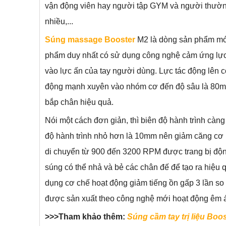
vận động viên hay người tập GYM và người thườn
nhiều,...
Súng massage Booster
M2 là dòng sản phẩm mới
phẩm duy nhất có sử dụng công nghệ cảm ứng lực
vào lực ấn của tay người dùng. Lực tác động lên c
động mạnh xuyên vào nhóm cơ đến độ sâu là 80mm
bắp chân hiệu quả.
Nói một cách đơn giản, thì biên độ hành trình càng
độ hành trình nhỏ hơn là 10mm nên giảm căng cơ hi
di chuyển từ 900 đến 3200 RPM được trang bị động
súng có thể nhả và bẻ các chân đế để tạo ra hiệu
dụng cơ chế hoạt động giảm tiếng ồn gấp 3 lần s
được sản xuất theo công nghệ mới hoạt động êm 
>>>Tham khảo thêm:
Súng cầm tay trị liệu Boo