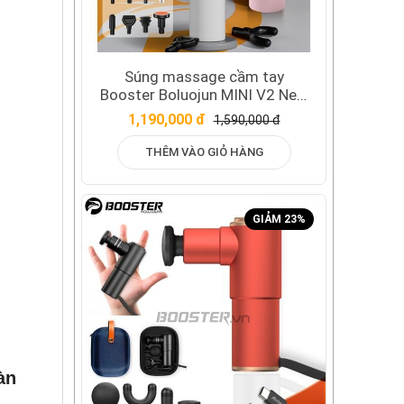
Súng massage cầm tay
Booster Boluojun MINI V2 New
- 7 đầu massage + 1 đầu nhiệt
1,190,000 đ
1,590,000 đ
nóng
THÊM VÀO GIỎ HÀNG
GIẢM 23%
àn