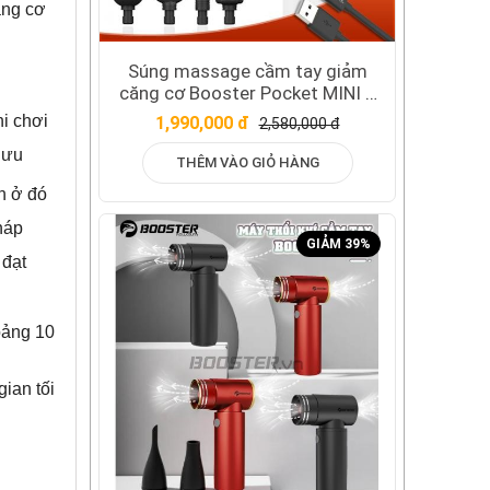
ăng cơ
Súng massage cầm tay giảm
căng cơ Booster Pocket MINI 1
- 4 tốc độ massage
i chơi
1,990,000 đ
2,580,000 đ
 lưu
THÊM VÀO GIỎ HÀNG
h ở đó
háp
GIẢM 39%
 đạt
oảng 10
gian tối