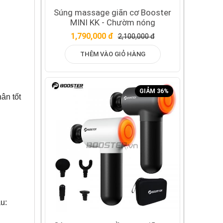
Súng massage giãn cơ Booster
MINI KK - Chườm nóng
1,790,000 đ
2,100,000 đ
THÊM VÀO GIỎ HÀNG
GIẢM 36%
ân tốt
u: