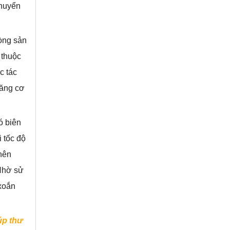
chuyển
òng sản
 thuộc
c tác
căng cơ
có biên
 tốc độ
nên
 Nhờ sử
xoắn
úp thư