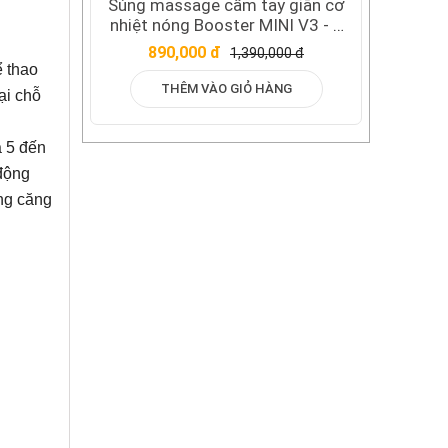
Súng massage cầm tay giãn cơ
nhiệt nóng Booster MINI V3 - 4
đầu
890,000 đ
1,390,000 đ
ể thao
THÊM VÀO GIỎ HÀNG
ại chỗ
a 5 đến
 động
ng căng