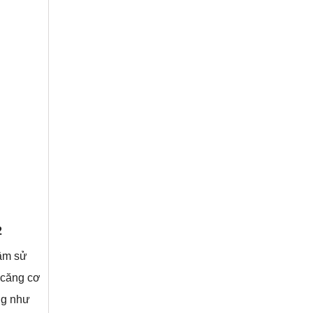
2
tâm sử
 căng cơ
ng như