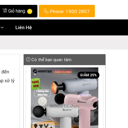
Giỏ hàng
Phone:
1900 2807
0
Liên Hệ
Có thể bạn quan tâm
g đến
GIẢM 25%
áp xử lý