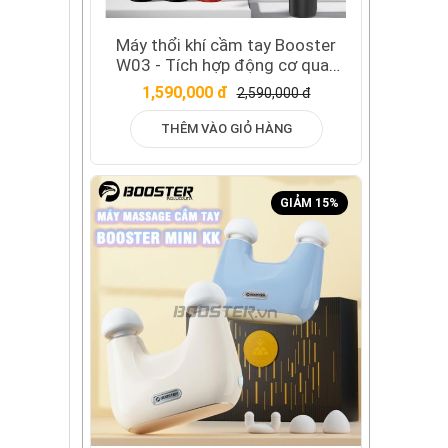
Máy thổi khí cầm tay Booster
W03 - Tích hợp động cơ quay
110000 rpm 2 đầu thay đổi linh
1,590,000 đ
2,590,000 đ
hoạt
THÊM VÀO GIỎ HÀNG
GIẢM 15%