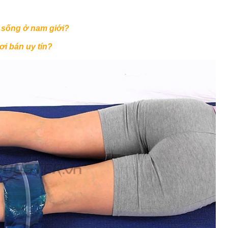
 sống ở nam giới?
ơi bán uy tín?