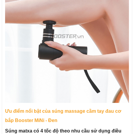
Ưu điểm nổi bật của súng massage cầm tay đau cơ
bắp Booster MiNi - Đen
Súng matxa có 4 tốc độ theo nhu cầu sử dụng điều