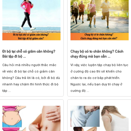
Đi bộ tại chỗ có giảm cân không?
Chạy bộ có to chân không? Cách
Bài tập đi bộ ...
chạy đúng mà bạn cần ...
Câu hỏi mà nhiều người thắc mắc
Vì vậy, việc luyện tập chạy bộ liên tục
về việc đi bộ tại chỗ có giảm cân
ở cường độ cao thì sẽ khiến cho
không? Câu trả lời là có, bởi đi bộ dù
chân to ra do cơ bắp phát triển.
nhanh hay chậm thì hình thức đi bộ
Ngược lại, nếu bạn duy trì chạy ở
tập ...
cường độ ...