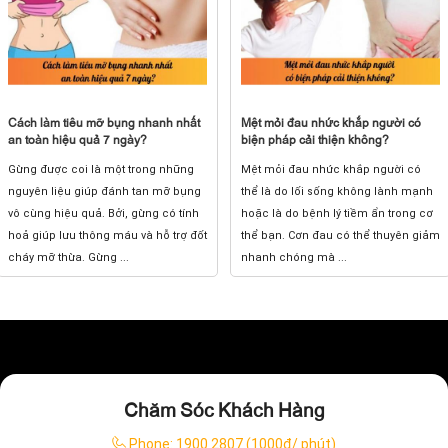
Cách làm tiêu mỡ bụng nhanh nhất
Mệt mỏi đau nhức khắp người có
an toàn hiệu quả 7 ngày?
biện pháp cải thiện không?
Gừng được coi là một trong những
Mệt mỏi đau nhức khắp người có
nguyên liệu giúp đánh tan mỡ bụng
thể là do lối sống không lành mạnh
vô cùng hiệu quả. Bởi, gừng có tính
hoặc là do bệnh lý tiềm ẩn trong cơ
hoả giúp lưu thông máu và hỗ trợ đốt
thể bạn. Cơn đau có thể thuyên giảm
cháy mỡ thừa. Gừng ...
nhanh chóng mà ...
Chăm Sóc Khách Hàng
Phone:
1900 2807 (1000đ/ phút)